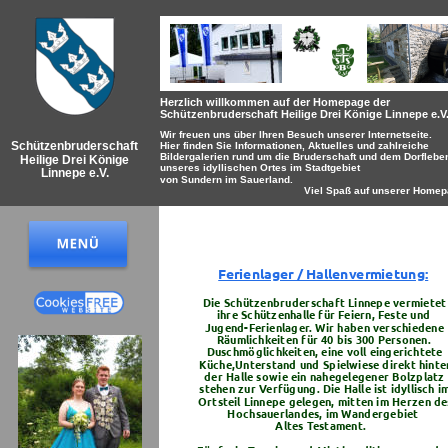
Herzlich willkommen auf der Homepage der 
Schützenbruderschaft Heilige Drei Könige Linnepe e.V.
Wir freuen uns über Ihren Besuch unserer Internetseite. 
Schützenbruderschaft
Hier finden Sie Informationen, Aktuelles und zahlreiche 
Bildergalerien rund um die Bruderschaft und dem Dorflebe
Heilige Drei Könige
unseres idyllischen Ortes im Stadtgebiet 
Linnepe e.V.
von Sundern im Sauerland. 
                                                Viel Spaß auf unserer Hom
Ferienlager / Hallenvermietung:
Die Schützenbruderschaft Linnepe vermietet
ihre Schützenhalle für Feiern, Feste und 
Jugend-Ferienlager. Wir haben verschiedene
Räumlichkeiten für 40 bis 300 Personen.
Duschmöglichkeiten, eine voll eingerichtete
Küche,Unterstand und Spielwiese direkt hinte
der Halle sowie ein nahegelegener Bolzplatz 
stehen zur Verfügung. Die Halle ist idyllisch im
Ortsteil Linnepe gelegen, mitten im Herzen de
Hochsauerlandes, im Wandergebiet 
Altes Testament.